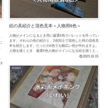
絵の具紹介と混色見本＜人物用6色＞
人物がメインになるとき用に厳選6色でパレットを作ってい
ます。それらの色の紹介と、2色同士で混色した時の混色見
に
本を紹介します。たったの6色でも幅広い色が作れますよ。
は
人物を描くとき 厳選6色人物がメインになる絵を描くとき
、
は大体この絵の具で描いて...
2023.10.15
に
13
作品紹介