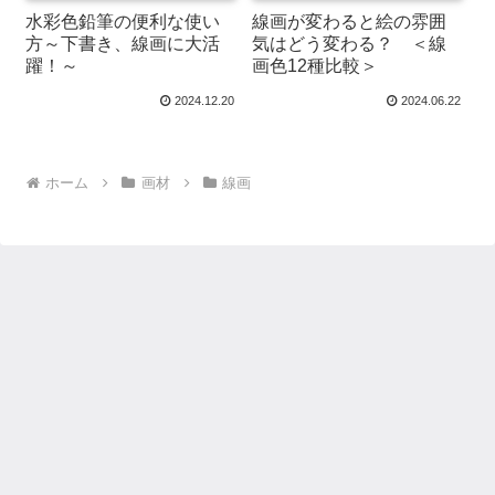
水彩色鉛筆の便利な使い
線画が変わると絵の雰囲
方～下書き、線画に大活
気はどう変わる？ ＜線
躍！～
画色12種比較＞
2024.12.20
2024.06.22
ホーム
画材
線画