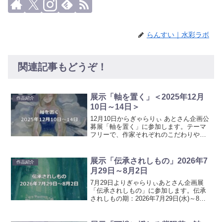
らんすい｜水彩ラボ
関連記事もどうぞ！
展示「軸を置く」＜2025年12月
作品紹介
10日～14日＞
12月10日からぎゃらりぃ あとさん企画公
募展「軸を置く」に参加します。テーマ
フリーで、作家それぞれのこだわりや自
分らしさをじっくり鑑賞できる場を目指
した展示会です。日付：2025年12月10日
（水）～12月14日（日）営業時間：13時
展示「伝承されしもの」2026年7
作品紹介
～2...
月29日～8月2日
7月29日よりぎゃらりぃあとさん企画展
「伝承されしもの」に参加します。伝承
されしもの期：2026年7月29日(水)～8月2
日(日) 営業時間：13時～20時(最終日18
時まで)入場料：無料場所：ぎゃらりぃあ