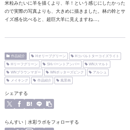
米粒みたいに羊を描くより、羊！という感じにしたかった
ので実際の写真よりも、大きめに描きました。林の幹とサ
イズ感を比べると、超巨大羊に見えますね…。
作品紹介
Hオリーブグリーン
Hコバルトターコイズライト
Hリーフグリーン
SHバーントアンバー
WNスマルト
WNブラウンマダー
WNポッターズピンク
アルシュ
メイキング
作品紹介
風景画
シェアする
らんすい｜水彩ラボをフォローする