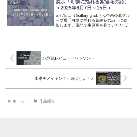
と （大阪市北区黒崎町14-19）...
展示「可憐に揺れる紫陽花の詩」
作品紹介
＜2025年6月7日～15日＞
6月7日よりGallery glad.さん企画公募グル
ープ展「可憐に揺れる紫陽花の詩」に参
加します。現地で生原画を見ていただけ
るのはもちろんうれしいですが、画面越
しでも見ていただけると嬉しく思いま
す。可憐に揺れる紫陽花の詩日付：2025
年6...
水彩紙レビュー＜ワトソン＞
水彩画メイキング＜遊ぼうよ！＞
ホーム
作品紹介