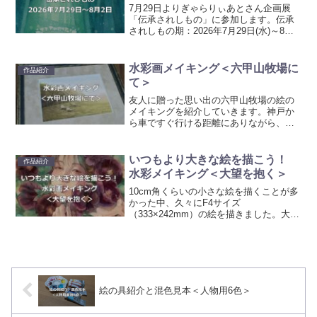
7月29日よりぎゃらりぃあとさん企画展
「伝承されしもの」に参加します。伝承
されしもの期：2026年7月29日(水)～8月2
日(日) 営業時間：13時～20時(最終日18
時まで)入場料：無料場所：ぎゃらりぃあ
と （大阪市北区黒崎町14-19）...
水彩画メイキング＜六甲山牧場に
作品紹介
て＞
友人に贈った思い出の六甲山牧場の絵の
メイキングを紹介していきます。神戸か
ら車ですぐ行ける距離にありながら、広
大な自然と動物たちとの触れ合いを楽し
むことができ、友人ととてもリラックス
して過ごすことができました。あのとき
いつもより大きな絵を描こう！
作品紹介
ののどかな雰囲気を表現し...
水彩メイキング＜大望を抱く＞
10cm角くらいの小さな絵を描くことが多
かった中、久々にF4サイズ
（333×242mm）の絵を描きました。大き
い絵は色々遊べてよいですね。長年のス
ランプから抜け出して、とても自由に楽
しく描くことができたと感じられた作品
になりましたので、記録...
絵の具紹介と混色見本＜人物用6色＞